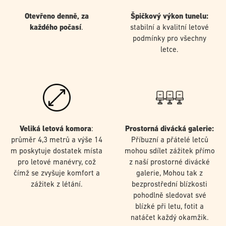
Otevřeno denně, za
Špičkový výkon tunelu:
každého počasí
.
stabilní a kvalitní letové
podmínky pro všechny
letce.
Veliká letová komora
:
Prostorná divácká galerie:
průměr 4,3 metrů a výše 14
Příbuzní a přátelé letců
m poskytuje dostatek místa
mohou sdílet zážitek přímo
pro letové manévry, což
z naší prostorné divácké
čímž se zvyšuje komfort a
galerie, Mohou tak z
zážitek z létání.
bezprostřední blízkosti
pohodlně sledovat své
blízké při letu, fotit a
natáčet každý okamžik.