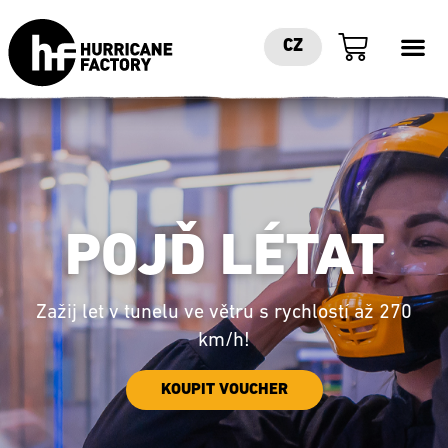
CZ
POJĎ LÉTAT
Zažij let v tunelu ve větru s rychlostí až 270
km/h!
KOUPIT VOUCHER