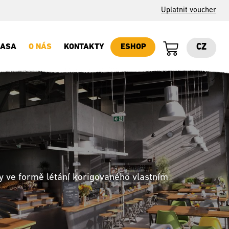
Uplatnit voucher
CZ
RASA
O NÁS
KONTAKTY
ESHOP
y ve formě létání korigovaného vlastním