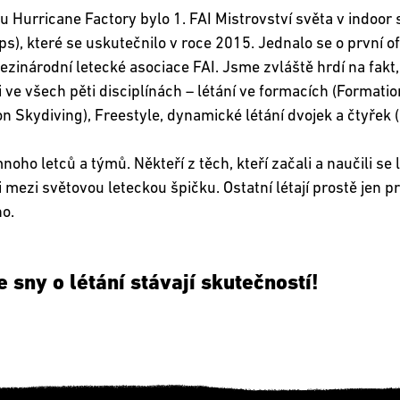
u Hurricane Factory bylo 1. FAI Mistrovství světa v indoor 
), které se uskutečnilo v roce 2015. Jednalo se o první ofi
zinárodní letecké asociace FAI. Jsme zvláště hrdí na fakt, 
 ve všech pěti disciplínách – létání ve formacích (Formation
on Skydiving), Freestyle, dynamické létání dvojek a čtyře
ho letců a týmů. Někteří z těch, kteří začali a naučili se 
mezi světovou leteckou špičku. Ostatní létají prostě jen prot
ho.
 sny o létání stávají skutečností!