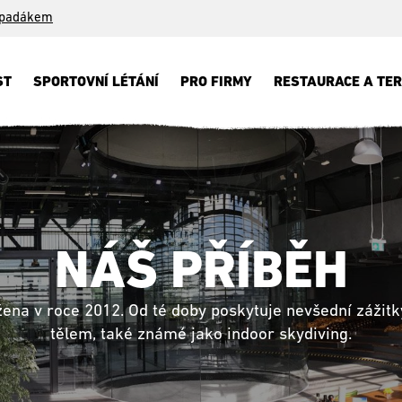
 padákem
ST
SPORTOVNÍ LÉTÁNÍ
PRO FIRMY
RESTAURACE A TE
NÁŠ PŘÍBĚH
žena v roce 2012. Od té doby poskytuje nevšední zážitk
tělem, také známé jako indoor skydiving.