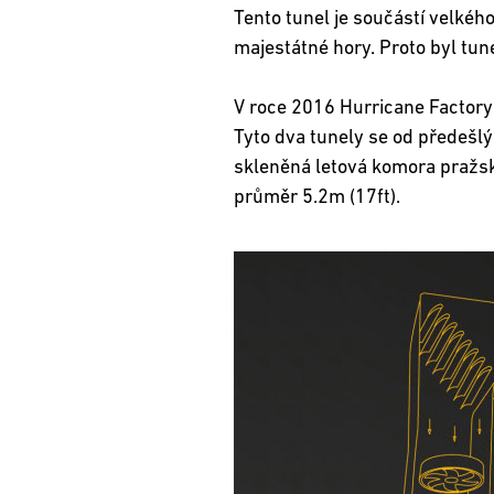
Tento tunel je součástí velkéh
majestátné hory. Proto byl tun
V roce 2016 Hurricane Factory 
Tyto dva tunely se od předešlýc
skleněná letová komora pražs
průměr 5.2m (17ft).