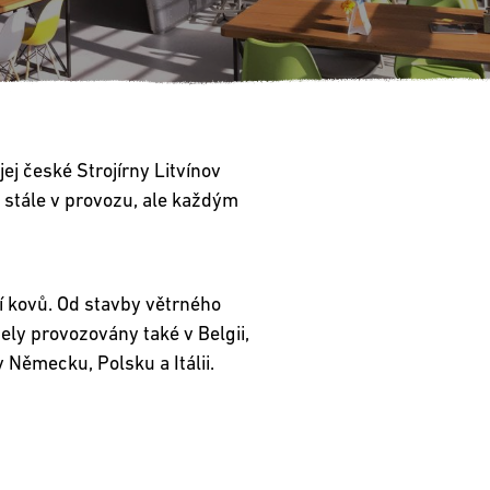
ej české Strojírny Litvínov
e stále v provozu, ale každým
í kovů. Od stavby větrného
nely provozovány také v Belgii,
 Německu, Polsku a Itálii.