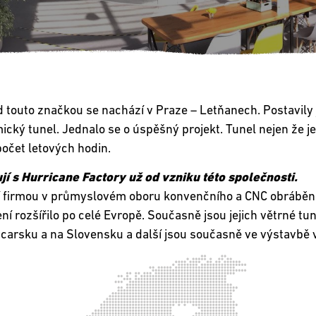
d touto značkou se nachází v Praze – Letňanech. Postavily j
mický tunel. Jednalo se o úspěšný projekt. Tunel nejen že j
počet letových hodin.
jí s Hurricane Factory už od vzniku této společnosti.
tní firmou v průmyslovém oboru konvenčního a CNC obráběn
ní rozšířilo po celé Evropě. Současně jsou jejich větrné tu
carsku a na Slovensku a další jsou současně ve výstavbě v