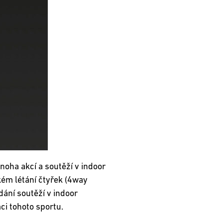
oha akcí a soutěží v indoor
kém létání čtyřek (4way
dání soutěží v indoor
ci tohoto sportu.