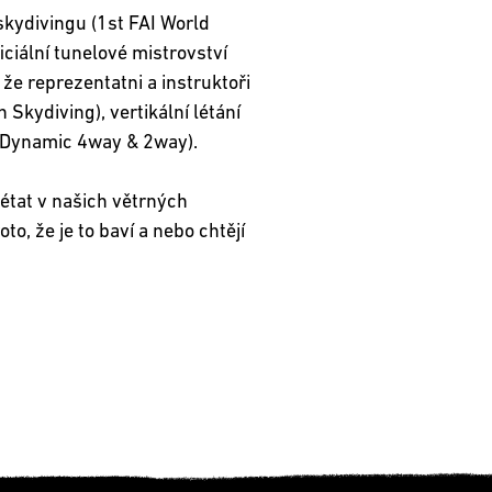
skydivingu (1st FAI World
ciální tunelové mistrovství
že reprezentatni a instruktoři
 Skydiving), vertikální létání
k (Dynamic 4way & 2way).
létat v našich větrných
o, že je to baví a nebo chtějí