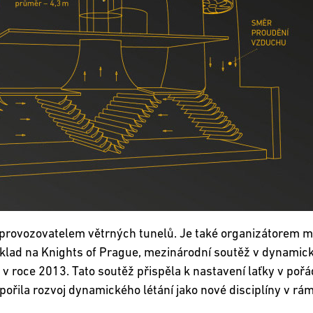
 provozovatelem větrných tunelů. Je také organizátorem mn
íklad na Knights of Prague, mezinárodní soutěž v dynamic
 v roce 2013. Tato soutěž přispěla k nastavení laťky v pořá
pořila rozvoj dynamického létání jako nové disciplíny v rám