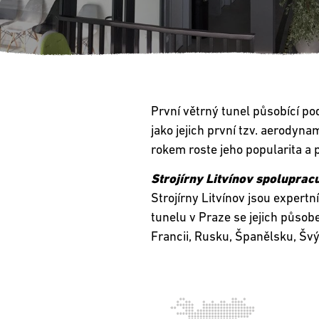
První větrný tunel působící po
jako jejich první tzv. aerodyna
rokem roste jeho popularita a 
Strojírny Litvínov spolupracu
Strojírny Litvínov jsou exper
tunelu v Praze se jejich působe
Francii, Rusku, Španělsku, Švý