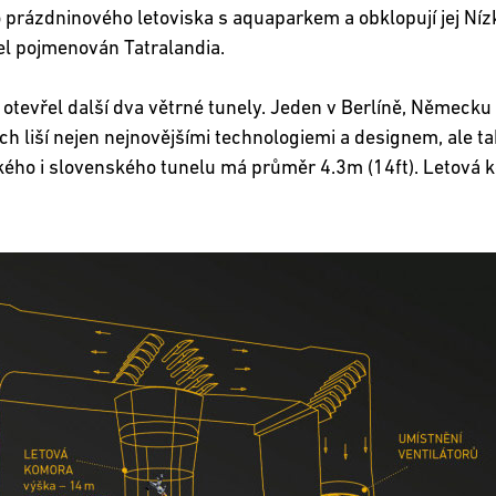
o prázdninového letoviska s aquaparkem a obklopují jej Nízk
el pojmenován Tatralandia.
otevřel další dva větrné tunely. Jeden v Berlíně, Německu 
h liší nejen nejnovějšími technologiemi a designem, ale ta
kého i slovenského tunelu má průměr 4.3m (14ft). Letová