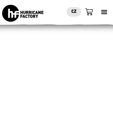
CZ
OBJEV
LÉTÁNÍ
Jediný větrný tunel v České republice
s rychlostí větru až 270 km/h