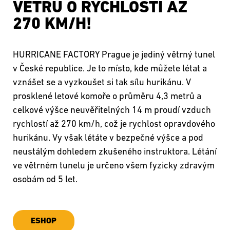
VĚTRU O RYCHLOSTI AŽ
270 KM/H!
HURRICANE FACTORY Prague je jediný větrný tunel
v České republice. Je to místo, kde můžete létat a
vznášet se a vyzkoušet si tak sílu hurikánu. V
prosklené letové komoře o průměru 4,3 metrů a
celkové výšce neuvěřitelných 14 m proudí vzduch
rychlostí až 270 km/h, což je rychlost opravdového
hurikánu. Vy však létáte v bezpečné výšce a pod
neustálým dohledem zkušeného instruktora. Létání
ve větrném tunelu je určeno všem fyzicky zdravým
osobám od 5 let.
ESHOP