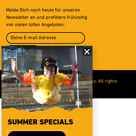
Melde Dich noch heute für unseren
Newsletter an und profitiere frühzeitig
von vielen tollen Angeboten:
Absenden
© Copyright 2012-2026 Hurricane Factory. All rights
reserved.
SUMMER SPECIALS