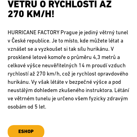
VĚTRU O RYCHLOSTI AŽ
270 KM/H!
HURRICANE FACTORY Prague je jediný větrný tunel
v České republice. Je to místo, kde můžete létat a
vznášet se a vyzkoušet si tak sílu hurikánu. V
prosklené letové komoře o průměru 4,3 metrů a
celkové výšce neuvěřitelných 14 m proudí vzduch
rychlostí až 270 km/h, což je rychlost opravdového
hurikánu. Vy však létáte v bezpečné výšce a pod
neustálým dohledem zkušeného instruktora. Létání
ve větrném tunelu je určeno všem fyzicky zdravým
osobám od 5 let.
ESHOP