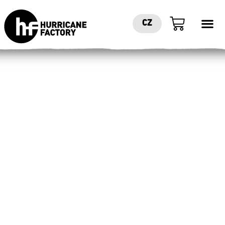
CZ
OBJEV
LÉTÁNÍ
Jediný větrný tunel v České republice
s rychlostí větru až 270 km/h